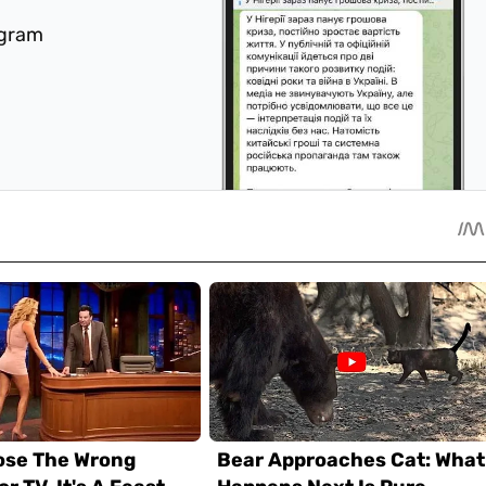
egram