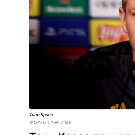
Тони Кроос
© EPA-EFE/Filip Singer