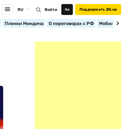
RU
Войти
Аа
Поддержать ZN.ua
Пленки Миндича
О переговорах с РФ
Мобилизация