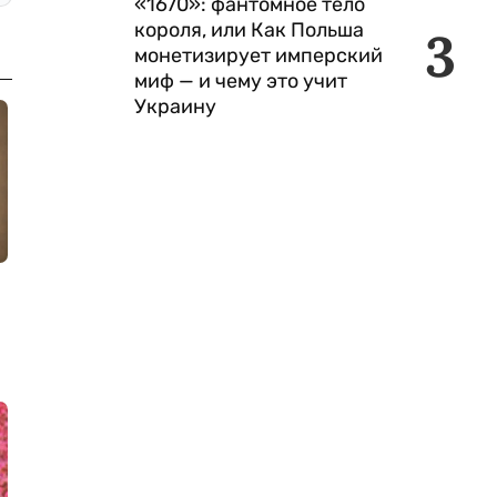
«1670»: фантомное тело
короля, или Как Польша
3
монетизирует имперский
миф — и чему это учит
Украину