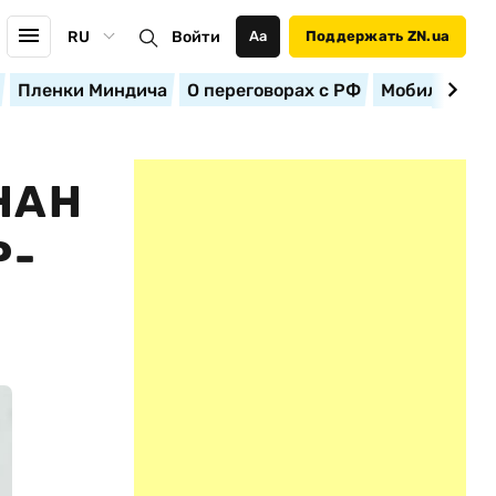
RU
Войти
Аа
Поддержать ZN.ua
Пленки Миндича
О переговорах с РФ
Мобилизация
НАН
Р-