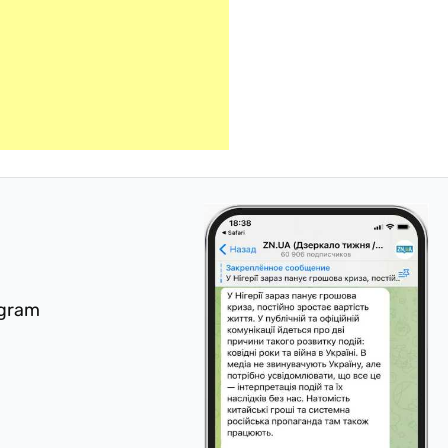
egram