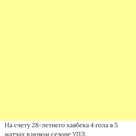
На счету 28-летнего хавбека 4 гола в 5
матчах в новом сезоне УПЛ.