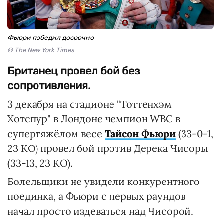
Фьюри победил досрочно
© The New York Times
Британец провел бой без
сопротивления.
3 декабря на стадионе "Тоттенхэм
Хотспур" в Лондоне чемпион WBC в
супертяжёлом весе
Тайсон Фьюри
(33-0-1,
23 КО) провел бой против Дерека Чисоры
(33-13, 23 КО).
Болельщики не увидели конкурентного
поединка, а Фьюри с первых раундов
начал просто издеваться над Чисорой.