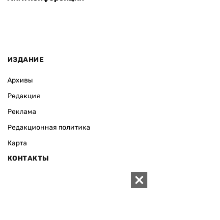
ИЗДАНИЕ
Архивы
Редакция
Реклама
Редакционная политика
Карта
КОНТАКТЫ
01010 Киев, ул. Князей Острожских, 19/1
Телефон редакции:
+380 (44) 280-04-85
Электронная почта редакции:
zn94@ukr.net