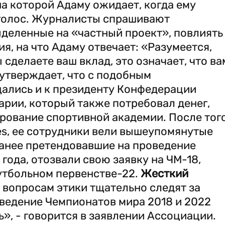
на которой Адаму ожидает, когда ему
 голос. Журналисты спрашивают
выделенные на «частный проект», повлиять
ия, на что Адаму отвечает: «Разумеется,
 сделаете ваш вклад, это означает, что ва
 утверждает, что с подобным
ались и к президенту Конфедерации
рии, который также потребовал денег,
ирование спортивной академии. После того
es, ее сотрудники вели вышеупомянутые
анее претендовавшие на проведение
 года, отозвали свою заявку на ЧМ-18,
утбольном первенстве-22.
Жесткий
 вопросам этики тщательно следят за
ведение Чемпионатов мира 2018 и 2022
дь», - говорится в заявлении Ассоциации.