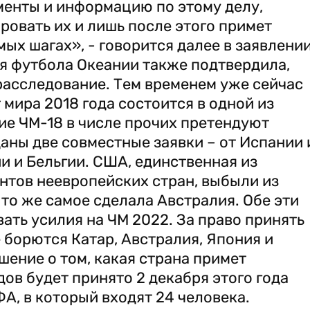
енты и информацию по этому делу,
овать их и лишь после этого примет
х шагах», - говорится далее в заявлени
 футбола Океании также подтвердила,
расследование. Тем временем уже сейчас
мира 2018 года состоится в одной из
ие ЧМ-18 в числе прочих претендуют
даны две совместные заявки – от Испании 
и и Бельгии. США, единственная из
нтов неевропейских стран, выбыли из
 то же самое сделала Австралия. Обе эти
ть усилия на ЧМ 2022. За право принять
 борются Катар, Австралия, Япония и
ение о том, какая страна примет
ов будет принято 2 декабря этого года
, в который входят 24 человека.