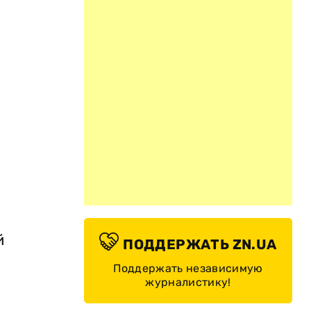
и
й
ПОДДЕРЖАТЬ ZN.UA
Поддержать независимую
журналистику!