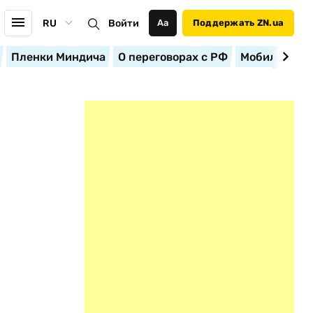
RU
Войти
Аа
Поддержать ZN.ua
Пленки Миндича
О переговорах с РФ
Мобилизация