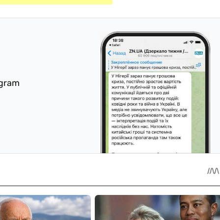
egram