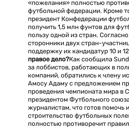
«пожелания» полностью против
футбольной федерации. Кроме то
президент Конфедерации футбол
получить 1,5 млн фунтов для фу
пользу одной из стран. Согласно
сторонники двух стран-участниц
поддержку их кандидатур 10 и 1
правое дело?
Как сообщила Sunda
за лоббистов, работающих в по
компаний, обратились к члену 
Амосу Адаму с предложением про
проведения чемпионата мира в 
президентом Футбольного союза
журналистам, что готов помочь и
строительство футбольных полей
полностью противоречит правил