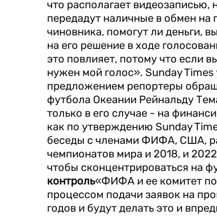
что располагает видеозаписью, 
передадут наличные в обмен на
чиновника, помогут ли деньги, 
на его решение в ходе голосован
это повлияет, потому что если вы
нужен мой голос». Sunday Times
предложением репортеры обращ
футбола Океании Рейнальду Тема
только в его случае - на финанс
как по утверждению Sunday Tim
беседы с членами ФИФА, США, р
чемпионатов мира и 2018, и 2022
чтобы сконцентрироваться на ф
контроль
«ФИФА и ее комитет по
процессом подачи заявок на про
годов и будут делать это и впре