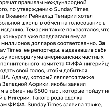
оречат правилам международной
го, по утверждению Sunday Times,
а Океании Рейнальд Темарии хотел
тбольной школы в обмен на голосование в
 изданию, Темарии также похвастался, чт
 конкурса уже предлагали ему за
2 миллионов долларов соответсвенно.
За
y Times, ее репортеры, выдававшие себя
льзу консорциума американских частных
исполнительного комитета ФИФА нигерийц
дать свой голос, чтобы добиться
США. Адаму, который является также
 Западной Африки, якобы заявил
м в обмен на $800 тыс., которые пойдут н
 в Нигерии. Такого рода сделка
ам ФИФА. Sunday Times заявила также,