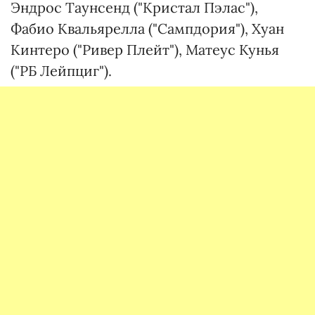
Эндрос Таунсенд ("Кристал Пэлас"),
Фабио Квальярелла ("Сампдория"), Хуан
Кинтеро ("Ривер Плейт"), Матеус Кунья
("РБ Лейпциг").