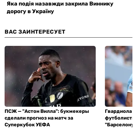
ВАС ЗАИНТЕРЕСУЕТ
ПСЖ — "Астон Вилла": букмекеры
Гвардиола у
сделали прогноз на матч за
футболиста 
Суперкубок УЕФА
"Барселону"