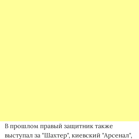
В прошлом правый защитник также
выступал за "Шахтер", киевский "Арсенал",