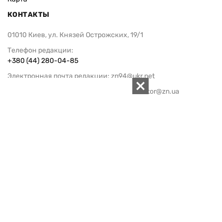
КОНТАКТЫ
01010 Киев, ул. Князей Острожских, 19/1
Телефон редакции:
+380 (44) 280-04-85
Электронная почта редакции:
zn94@ukr.net
Электронная почта службы новостей:
editor@zn.ua
СОЦСЕТИ
ПОДДЕРЖАТЬ ZN.UA
Поддержать независимую
журналистику!
ЗЕРКАЛО НЕДЕЛИ
не подводим с 1994-го года