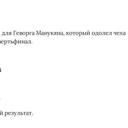
для Геворга Манукяна, который одолел чеха
твертьфинал.
В
В
 результат.
А