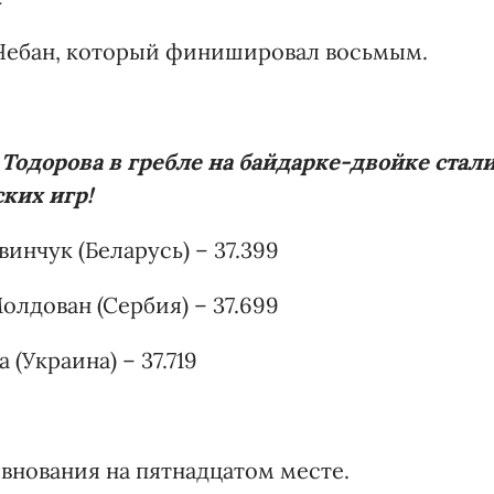
Чебан, который финишировал восьмым.
Тодорова в гребле на байдарке-двойке стал
ких игр!
инчук (Беларусь) – 37.399
лдован (Сербия) – 37.699
(Украина) – 37.719
внования на пятнадцатом месте.