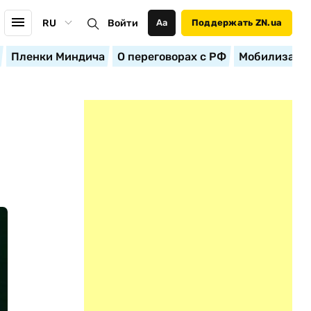
RU
Войти
Аа
Поддержать ZN.ua
Пленки Миндича
О переговорах с РФ
Мобилизация