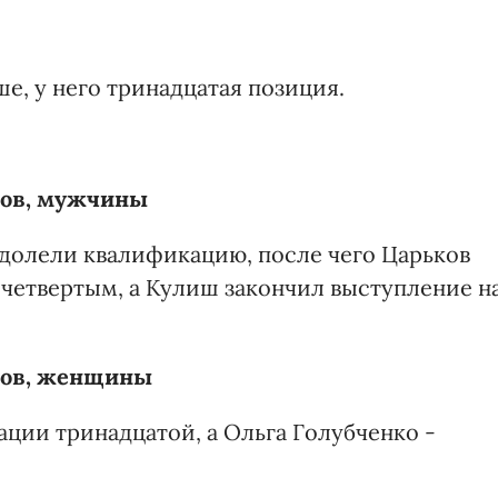
е, у него тринадцатая позиция.
ров, мужчины
долели квалификацию, после чего Царьков
в четвертым, а Кулиш закончил выступление н
тров, женщины
ции тринадцатой, а Ольга Голубченко -