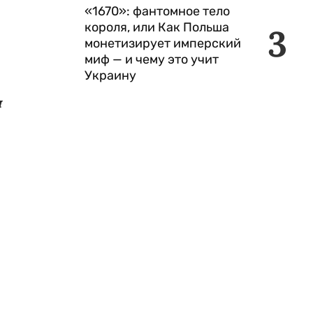
«1670»: фантомное тело
короля, или Как Польша
3
монетизирует имперский
миф — и чему это учит
Украину
и