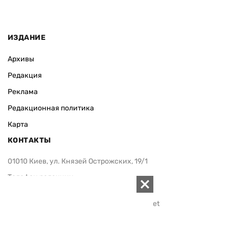
ИЗДАНИЕ
Архивы
Редакция
Реклама
Редакционная политика
Карта
КОНТАКТЫ
01010 Киев, ул. Князей Острожских, 19/1
Телефон редакции:
+380 (44) 280-04-85
Электронная почта редакции:
zn94@ukr.net
Электронная почта службы новостей:
editor@zn.ua