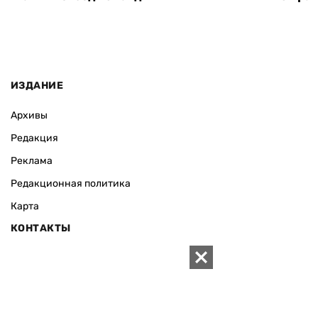
ИЗДАНИЕ
Архивы
Редакция
Реклама
Редакционная политика
Карта
КОНТАКТЫ
01010 Киев, ул. Князей Острожских, 19/1
Телефон редакции:
+380 (44) 280-04-85
Электронная почта редакции:
zn94@ukr.net