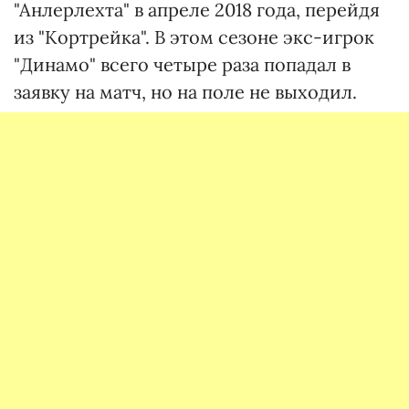
"Анлерлехта" в апреле 2018 года, перейдя
из "Кортрейка". В этом сезоне экс-игрок
"Динамо" всего четыре раза попадал в
заявку на матч, но на поле не выходил.