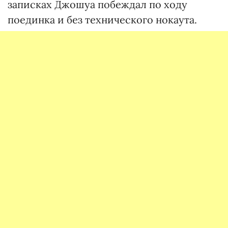
записках Джошуа побеждал по ходу
поединка и без технического нокаута.