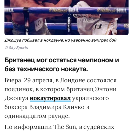
Джошуа побывал в нокдауне, но уверенно выиграл бой
© Sky Sports
Британец мог остаться чемпионом и
без технического нокаута.
Вчера, 29 апреля, в Лондоне состоялся
поединок, в котором британец Энтони
Джошуа
нокаутировал
украинского
боксера Владимира Кличко в
одиннадцатом раунде.
По информации The Sun, в судейских