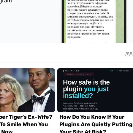
egram