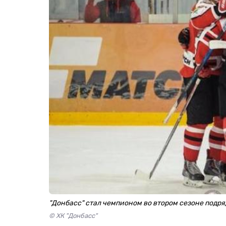
"Донбасс" стал чемпионом во втором сезоне подря
© ХК "Донбасс"