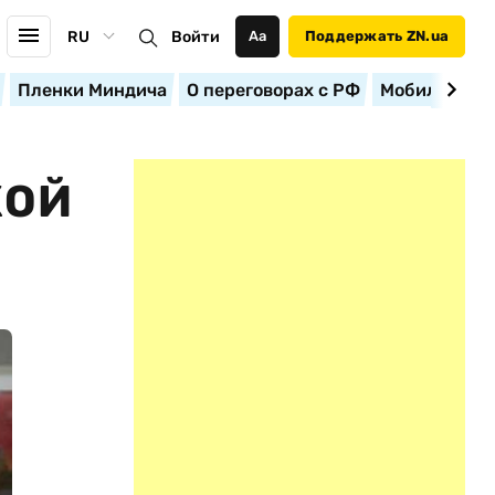
RU
Войти
Аа
Поддержать ZN.ua
Пленки Миндича
О переговорах с РФ
Мобилизация
КОЙ