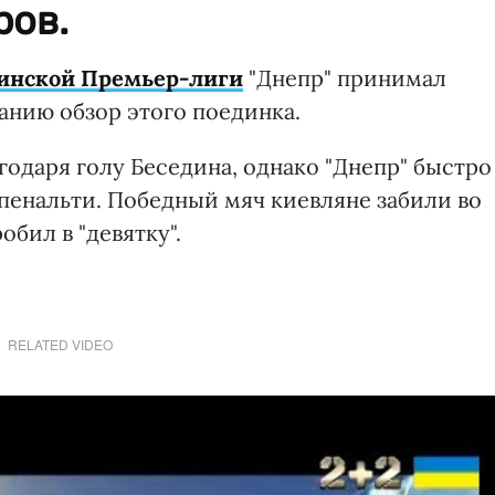
ров.
инской Премьер-лиги
"Днепр" принимал
анию обзор этого поединка.
годаря голу Беседина, однако "Днепр" быстро
 пенальти. Победный мяч киевляне забили во
бил в "девятку".
RELATED VIDEO