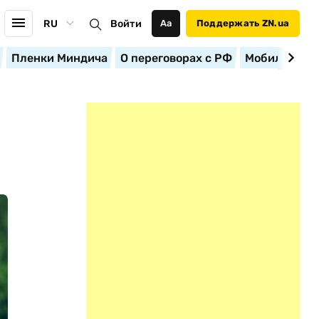
RU
Войти
Аа
Поддержать ZN.ua
Пленки Миндича
О переговорах с РФ
Мобилизация