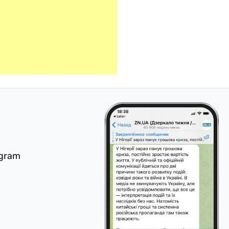
egram