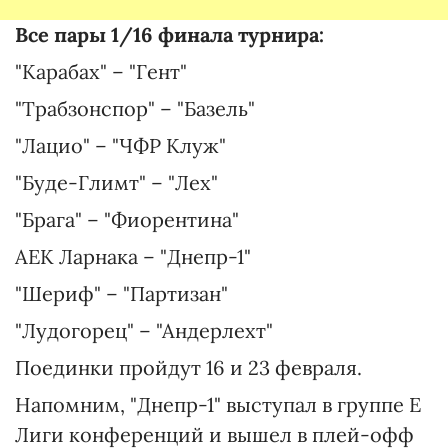
Все пары 1/16 финала турнира:
"Карабах" – "Гент"
"Трабзонспор" – "Базель"
"Лацио" – "ЧФР Клуж"
"Буде-Глимт" – "Лех"
"Брага" – "Фиорентина"
АЕК Ларнака – "Днепр-1"
"Шериф" – "Партизан"
"Лудогорец" – "Андерлехт"
Поединки пройдут 16 и 23 февраля.
Напомним, "Днепр-1" выступал в группе Е
Лиги конференций и вышел в плей-офф