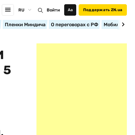
RU
Войти
Аа
Поддержать ZN.ua
Пленки Миндича
О переговорах с РФ
Мобилизация
И
 5
,