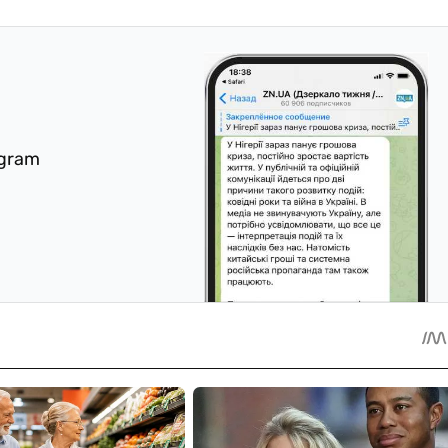
egram