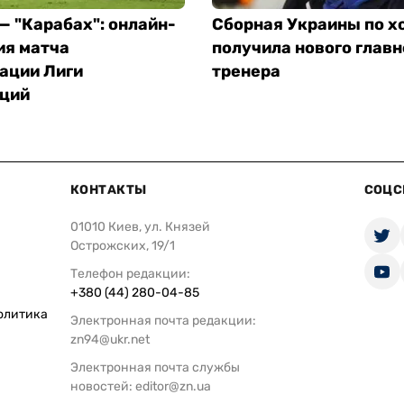
— "Карабах": онлайн-
Сборная Украины по х
ия матча
получила нового главн
ации Лиги
тренера
ций
КОНТАКТЫ
СОЦС
01010 Киев, ул. Князей
Острожских, 19/1
Телефон редакции:
+380 (44) 280-04-85
олитика
Электронная почта редакции:
zn94@ukr.net
Электронная почта службы
новостей:
editor@zn.ua