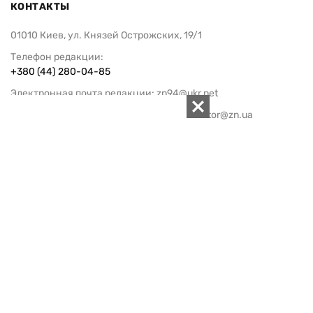
КОНТАКТЫ
01010 Киев, ул. Князей Острожских, 19/1
Телефон редакции:
+380 (44) 280-04-85
Электронная почта редакции:
zn94@ukr.net
Электронная почта службы новостей:
editor@zn.ua
СОЦСЕТИ
ПОДДЕРЖАТЬ ZN.UA
Поддержать независимую
журналистику!
ЗЕРКАЛО НЕДЕЛИ
не подводим с 1994-го года