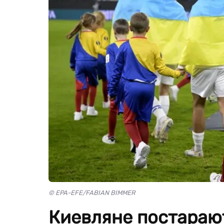
© EPA-EFE/FABIAN BIMMER
Киевляне постараю