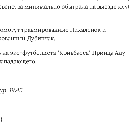
ервенства минимально обыграла на выезде клу
помогут травмированные Пихаленок и
рованный Дубинчак.
 на экс-футболиста "Кривбасса" Принца Аду
нападающего.
р, 19:45
)