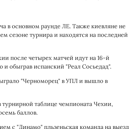
ча в основном раунде ЛЕ. Также киевляне не
ем сезоне турнира и находятся на последней
ии после четырех матчей идут на 16-й
ю и обыграв испанский "Реал Сосьедад".
ыграло "Черноморец" в УПЛ и вышло в
в турнирной таблице чемпионата Чехии,
осемь баллов.
ем с "Динамо" пльзеньская команда на выез