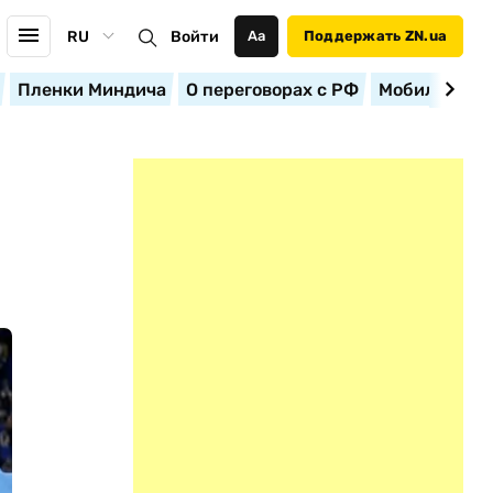
RU
Войти
Аа
Поддержать ZN.ua
Пленки Миндича
О переговорах с РФ
Мобилизация
И