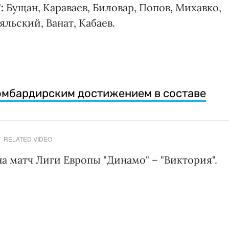
":
Бущан, Караваев, Биловар, Попов, Михавко,
льский, Ванат, Кабаев.
омбардирским достижением в составе
RELATED VIDEO
а матч Лиги Европы "Динамо" – "Виктория".