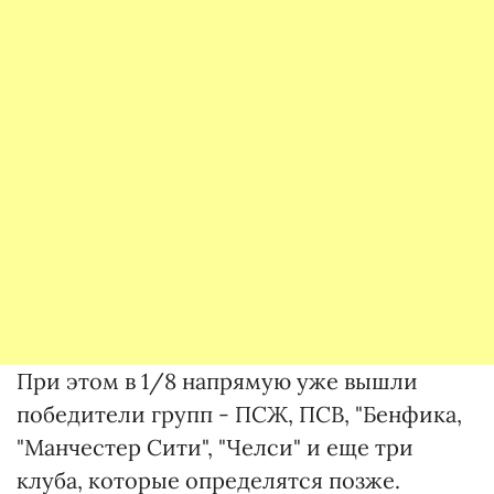
При этом в 1/8 напрямую уже вышли
победители групп - ПСЖ, ПСВ, "Бенфика,
"Манчестер Сити", "Челси" и еще три
клуба, которые определятся позже.