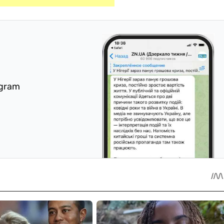
egram