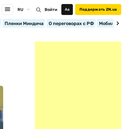
RU
Войти
Аа
Поддержать ZN.ua
Пленки Миндича
О переговорах с РФ
Мобилизация