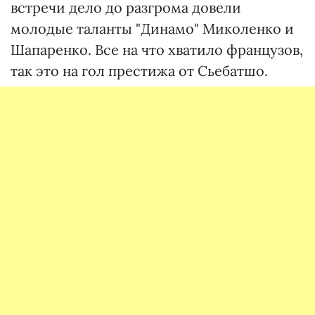
встречи дело до разгрома довели
молодые таланты "Динамо" Миколенко и
Шапаренко. Все на что хватило французов,
так это на гол престижа от Сьебатшо.