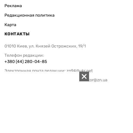
Реклама
Редакционная политика
Карта
КОНТАКТЫ
01010 Киев, ул. Князей Острожских, 19/1
Телефон редакции:
+380 (44) 280-04-85
Электронная почта редакции:
zn94@ukr.net
Электронная почта службы новостей:
editor@zn.ua
СОЦСЕТИ
ПОДДЕРЖАТЬ ZN.UA
Поддержать независимую