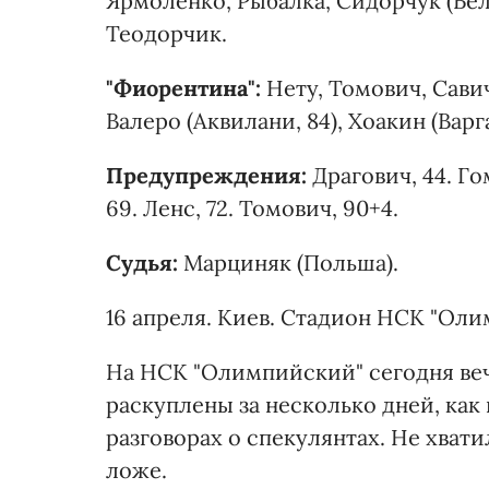
Ярмоленко, Рыбалка, Сидорчук (Бела
Теодорчик.
"Фиорентина":
Нету, Томович, Савич
Валеро (Аквилани, 84), Хоакин (Варгас
Предупреждения:
Драгович, 44. Го
69. Ленс, 72. Томович, 90+4.
Судья:
Марциняк (Польша).
16 апреля. Киев. Стадион НСК "Оли
На НСК "Олимпийский" сегодня ве
раскуплены за несколько дней, как
разговорах о спекулянтах. Не хват
ложе.