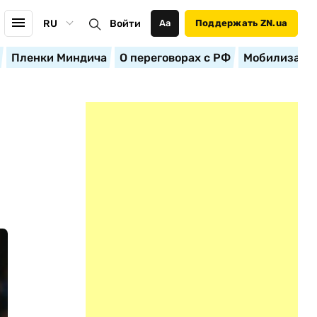
RU
Войти
Аа
Поддержать ZN.ua
Пленки Миндича
О переговорах с РФ
Мобилизация
О