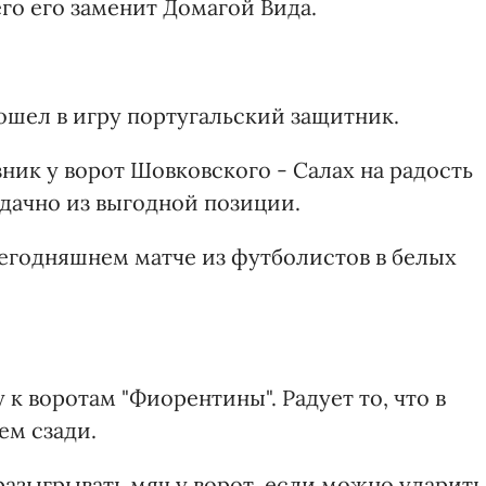
го его заменит Домагой Вида.
ошел в игру португальский защитник.
ик у ворот Шовковского - Салах на радость
дачно из выгодной позиции.
егодняшнем матче из футболистов в белых
к воротам "Фиорентины". Радует то, что в
ем сзади.
 разыгрывать мяч у ворот, если можно ударить