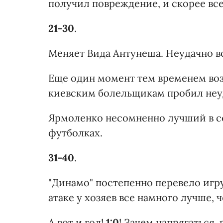
получил повреждение, и скорее все
21-30
.
Меняет Вида Антунеша. Неудачно в
Еще один момент тем временем возн
киевским болельщикам пробил неу
Ярмоленко несомненно лучший в с
футболках.
31-40
.
"Динамо" постепенно перевело игру 
атаке у хозяев все намного лучше, ч
А вот и гол!
1:0
! Зачем напрягаться,