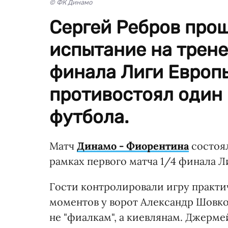
© ФК Динамо
Сергей Ребров про
испытание на трене
финала Лиги Европы
противостоял один 
футбола.
Матч
Динамо - Фиорентина
состоял
рамках первого матча 1/4 финала Л
Гости контролировали игру практи
моментов у ворот Александр Шовков
не "фиалкам", а киевлянам. Джерме