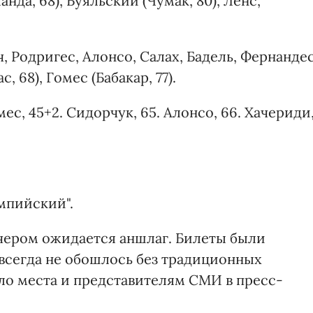
нда, 68), Буяльский (Чумак, 80), Ленс,
, Родригес, Алонсо, Салах, Бадель, Фернандес
, 68), Гомес (Бабакар, 77).
мес, 45+2. Сидорчук, 65. Алонсо, 66. Хачериди
мпийский".
чером ожидается аншлаг. Билеты были
 всегда не обошлось без традиционных
ило места и представителям СМИ в пресс-