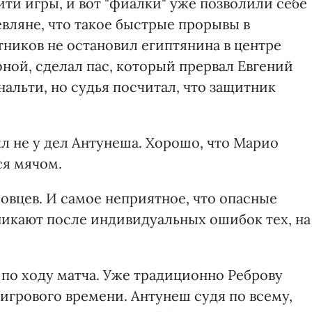
ти игры, и вот "фиалки" уже позволили себе
евляне, что такое быстрые прорывы в
ников не остановил египтянина в центре
фной, сделал пас, который прервал Евгений
альти, но судья посчитал, что защитник
л не у дел Антунеша. Хорошо, что Марио
ся мячом.
овцев. И самое неприятное, что опасные
никают после индивидуальных ошибок тех, на
 по ходу матча. Уже традиционно Реброву
 игрового времени. Антунеш судя по всему,