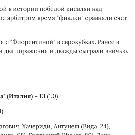
вой в истории победой киевлян над
ое арбитром время "фиалки" сравняли счет -
я с "Фиорентиной" в еврокубках. Ранее в
и два поражения и дважды сыграли вничью.
" (Италия) – 1:1
(1:0)
).
гович, Хачериди, Антунеш (Вида, 24),