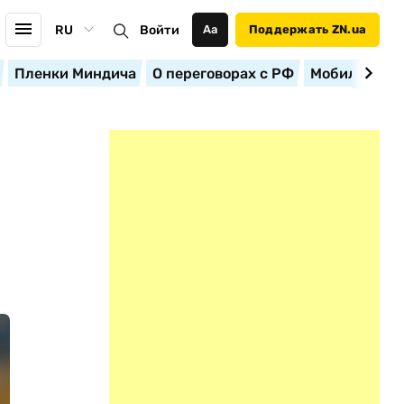
RU
Войти
Аа
Поддержать ZN.ua
Пленки Миндича
О переговорах с РФ
Мобилизация