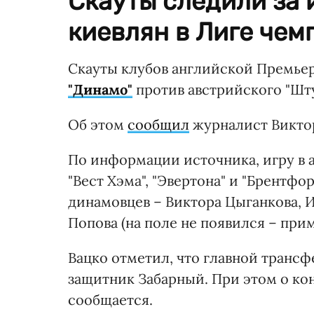
Скауты следили за 
киевлян в Лиге чем
Скауты клубов английской Премьер
"Динамо"
против австрийского "Шт
Об этом
сообщил
журналист Виктор
По информации источника, игру в 
"Вест Хэма", "Эвертона" и "Брентфо
динамовцев – Виктора Цыганкова, 
Попова (на поле не появился – прим.
Вацко отметил, что главной транс
защитник Забарный. При этом о ко
сообщается.