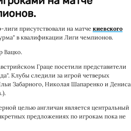
игроками на матче
пионов.
-лиги присутствовали на матче
киевского
урма" в квалификации Лиги чемпионов.
 Вацко.
австрийском Граце посетили представители
рда". Клубы следили за игрой четверых
Ильи Забарного, Николая Шапаренко и Дениса
).
ферной целью англичан является центральный
нкретных предложениях по игрокам пока не