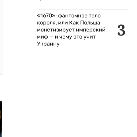
«1670»: фантомное тело
короля, или Как Польша
3
монетизирует имперский
миф — и чему это учит
Украину