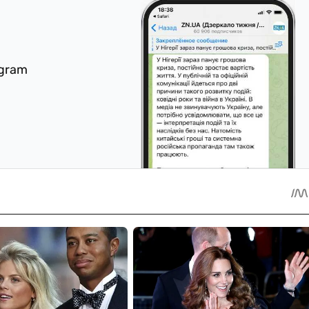
egram