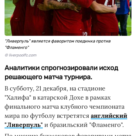
"Ливерпуль" является фаворитом поединка против
"Фламенго"
© liverpoolfc.com
Аналитики спрогнозировали исход
решающего матча турнира.
В субботу, 21 декабря, на стадионе
"Халифа" в катарской Дохе в рамках
финального матча клубного чемпионата
мира по футболу встретятся
английский
"Ливерпуль"
и бразильский "Фламенго".
По мнению букмекеров фаворитами матча