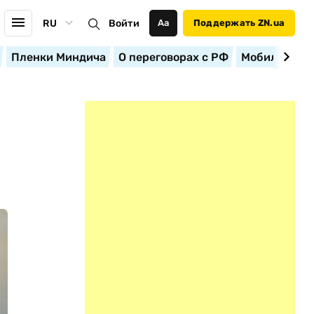
RU
Войти
Аа
Поддержать ZN.ua
Пленки Миндича
О переговорах с РФ
Мобилизация