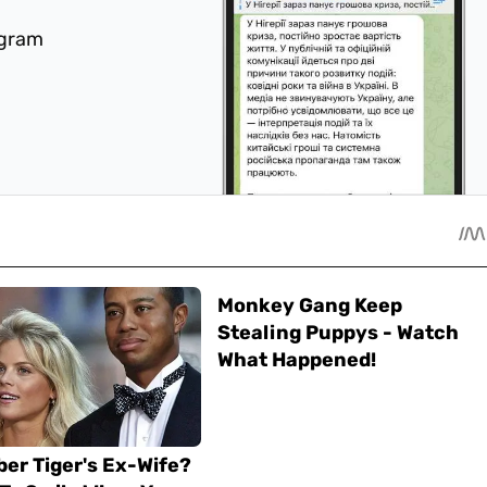
egram