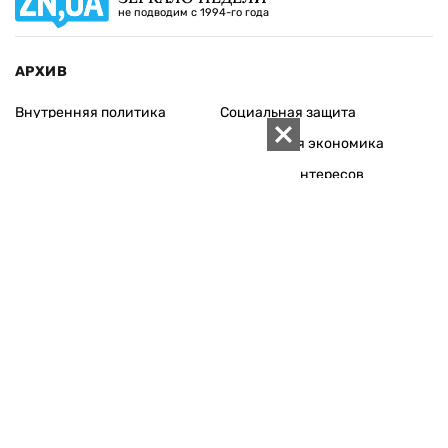
не подводим с 1994-го года
АРХИВ
Внутренняя политика
Социальная защита
Международная политика
Зарубежная экономика
Макроуровень
Конфликт интересов
Энергорынок
Экономическая
безопасность
Приватизация
Персоналии
Экономика регионов
Социум
Наука
История
Технологии
Круг семьи
Среда обитания
Туризм
Церковь
Собственность
Культура