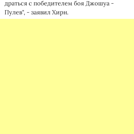
драться с победителем боя Джошуа -
Пулев", - заявил Хирн.