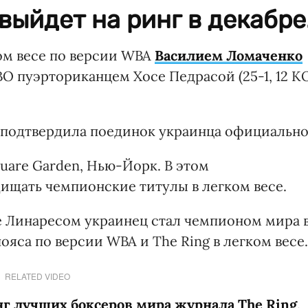
выйдет на ринг в декабре
ом весе по версии WBA
Василием Ломаченко
WBО пуэрториканцем Хосе Педрасой (25-1, 12 К
 подтвердила поединок украинца официально
uare Garden, Нью-Йорк. В этом
ищать чемпионские титулы в легком весе.
е Линаресом украинец стал чемпионом мира 
пояса по версии WBA и The Ring в легком весе.
RELATED VIDEO
нг лучших боксеров мира журнала The Ring
.