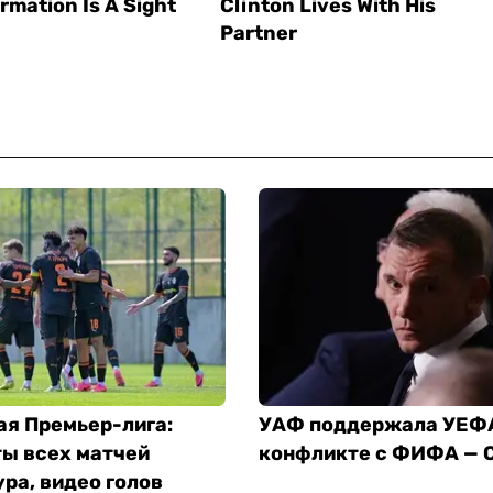
ая Премьер-лига:
УАФ поддержала УЕФ
ты всех матчей
конфликте с ФИФА — 
ура, видео голов