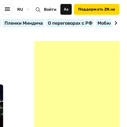
RU
Войти
Аа
Поддержать ZN.ua
Пленки Миндича
О переговорах с РФ
Мобилизация