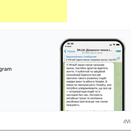
egram