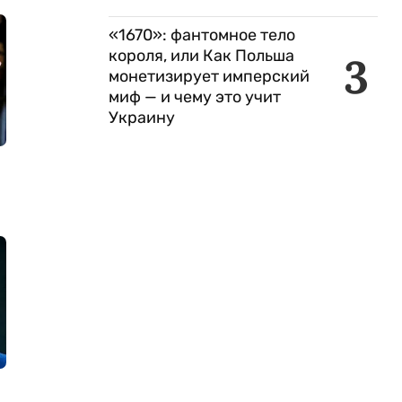
«1670»: фантомное тело
короля, или Как Польша
3
монетизирует имперский
миф — и чему это учит
Украину