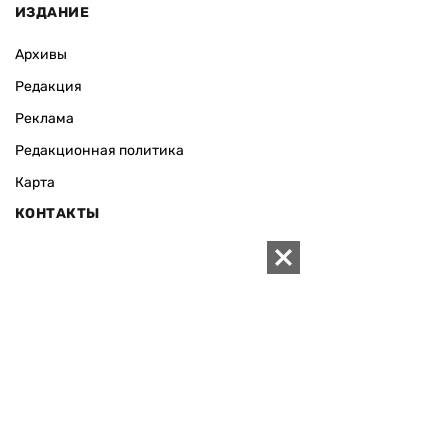
ИЗДАНИЕ
Архивы
Редакция
Реклама
Редакционная политика
Карта
КОНТАКТЫ
01010 Киев, ул. Князей Острожских, 19/1
Телефон редакции:
+380 (44) 280-04-85
Электронная почта редакции:
zn94@ukr.net
Электронная почта службы новостей:
editor@zn.ua
СОЦСЕТИ