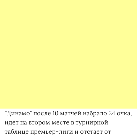
”Динамо” после 10 матчей набрало 24 очка,
идет на втором месте в турнирной
таблице премьер-лиги и отстает от