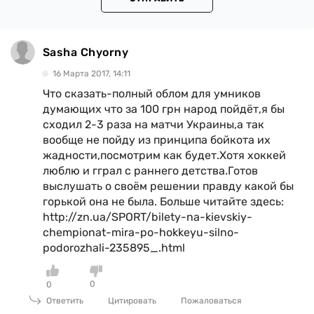
Sasha Chyorny
16 Марта 2017, 14:11
Что сказать-полный облом для умников
думающих что за 100 грн народ пойдёт,я бы
сходил 2-3 раза на матчи Украины,а так
вообще не пойду из принципа бойкота их
жадности,посмотрим как будет.Хотя хоккей
люблю и гграл с раннего детства.Готов
выслушать о своём решении правду какой бы
горькой она не была. Больше читайте здесь:
http://zn.ua/SPORT/bilety-na-kievskiy-
chempionat-mira-po-hokkeyu-silno-
podorozhali-235895_.html
0
0
Ответить
Цитировать
Пожаловаться