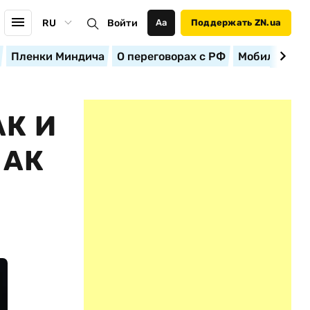
RU
Войти
Аа
Поддержать ZN.ua
Пленки Миндича
О переговорах с РФ
Мобилизация
К И
НАК