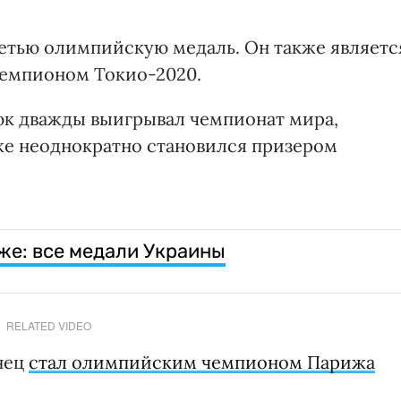
етью олимпийскую медаль. Он также являетс
чемпионом Токио-2020.
нюк дважды выигрывал чемпионат мира,
же неоднократно становился призером
е: все медали Украины
RELATED VIDEO
инец
стал олимпийским чемпионом Парижа