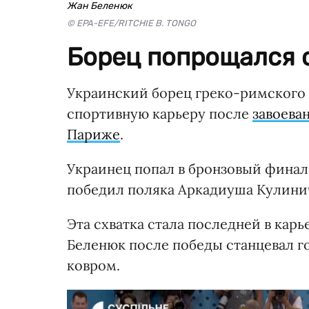
Жан Беленюк
© EPA-EFE/RITCHIE B. TONGO
Борец попрощался с
Украинский борец греко-римского
спортивную карьеру после
завоева
Париже
.
Украинец попал в бронзовый финал в
победил поляка Аркадиуша Кулини
Эта схватка стала последней в карь
Беленюк после победы станцевал го
ковром.