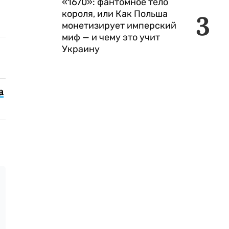
«1670»: фантомное тело
короля, или Как Польша
3
монетизирует имперский
миф — и чему это учит
Украину
а