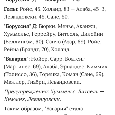
Голы:
Ройс, 45, Холанд, 83 — Алаба, 45+3,
Левандовски, 48, Сане, 80.
"Боруссия" Д:
Бюрки, Менье, Аканжи,
Хуммельс, Геррейру, Витсель, Дилейни
(Беллингэм, 60), Санчо (Азар, 69), Ройс,
Рейна (Брандт, 70), Холанд.
"Бавария":
Нойер, Сарр, Боатенг
(Мартинес, 69), Алаба, Эрнандес, Киммих
(Толиссо, 36), Горецка, Коман (Сане, 69),
Мюллер, Гнабри, Левандовски.
Предупреждения: Хуммельс, Витсель —
Киммих, Левандовски.
Таким образом, "Бавария" стала