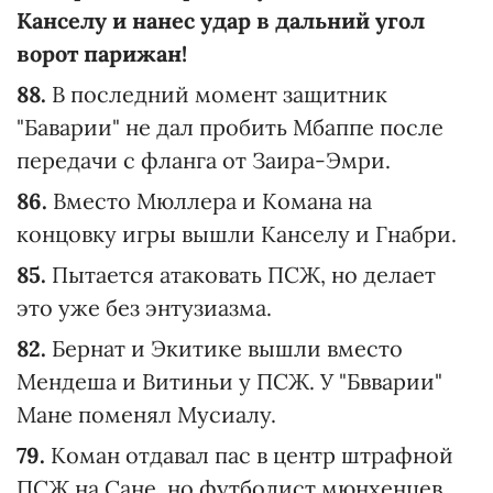
Канселу и нанес удар в дальний угол
ворот парижан!
88.
В последний момент защитник
"Баварии" не дал пробить Мбаппе после
передачи с фланга от Заира-Эмри.
86.
Вместо Мюллера и Комана на
концовку игры вышли Канселу и Гнабри.
85.
Пытается атаковать ПСЖ, но делает
это уже без энтузиазма.
82.
Бернат и Экитике вышли вместо
Мендеша и Витиньи у ПСЖ. У "Бвварии"
Мане поменял Мусиалу.
79.
Коман отдавал пас в центр штрафной
ПСЖ на Сане, но футболист мюнхенцев