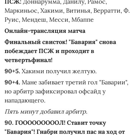
ПСЖ:
Доннарумма, Данилу, Рамос,
Маркиньос, Хакими, Витинья, Верратти, Ф.
Руис, Мендеш, Месси, Мбаппе
Онлайн-трансляция матча
Финальный свисток! "Бавария" снова
побеждает ПСЖ и проходит в
четвертьфинал!
90+5.
Хакими получил желтую.
90+4.
Мане забивает третий гол "Баварии",
но арбитр зафиксировал офсайд у
нападающего.
Пять минут добавил арбитр.
90. ГОООООООООЛ! Ставит точку
"Бавария"! Гнабри получил пас на ход от