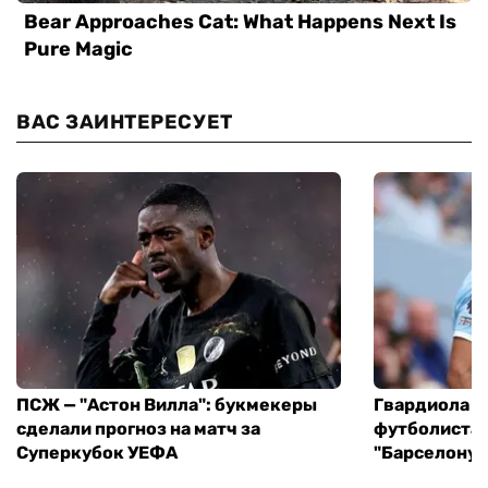
ВАС ЗАИНТЕРЕСУЕТ
ПСЖ — "Астон Вилла": букмекеры
Гвардиола у
сделали прогноз на матч за
футболиста 
Суперкубок УЕФА
"Барселону"