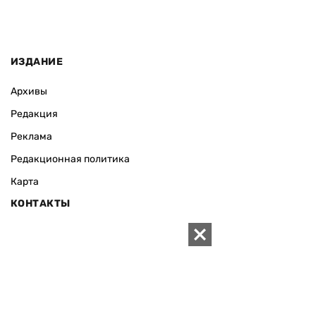
ИЗДАНИЕ
Архивы
Редакция
Реклама
Редакционная политика
Карта
КОНТАКТЫ
01010 Киев, ул. Князей Острожских, 19/1
Телефон редакции:
+380 (44) 280-04-85
Электронная почта редакции:
zn94@ukr.net
Электронная почта службы новостей:
editor@zn.ua