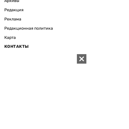
Архивы
Редакция
Реклама
Редакционная политика
Карта
КОНТАКТЫ
01010 Киев, ул. Князей Острожских, 19/1
Телефон редакции:
+380 (44) 280-04-85
Электронная почта редакции:
zn94@ukr.net
Электронная почта службы новостей:
editor@zn.ua
СОЦСЕТИ