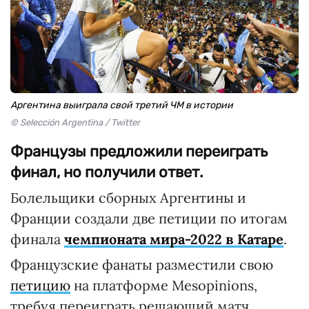
Аргентина выиграла свой третий ЧМ в истории
© Selección Argentina / Twitter
Французы предложили переиграть
финал, но получили ответ.
Болельщики сборных Аргентины и
Франции создали две петиции по итогам
финала
чемпионата мира-2022 в Катаре
.
Французские фанаты разместили свою
петицию
на платформе Mesopinions,
требуя переиграть решающий матч