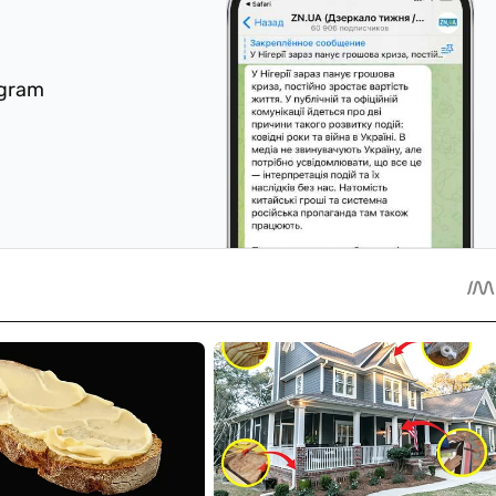
egram