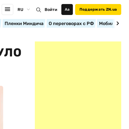
RU
Войти
Аа
Поддержать ZN.ua
Пленки Миндича
О переговорах с РФ
Мобилизация
УЛО