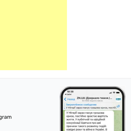
egram