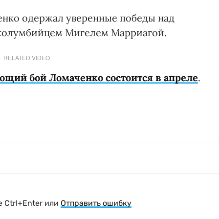
енко одержал уверенные победы над
колумбийцем Мигелем Марриагой.
RELATED VIDEO
ющий бой Ломаченко состоится в апреле
.
 Ctrl+Enter или
Отправить ошибку