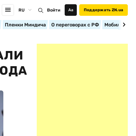
RU
Войти
Аа
Поддержать ZN.ua
Пленки Миндича
О переговорах с РФ
Мобилизация
АЛИ
ГОДА