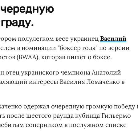
очередную
граду.
тором полулегком весе украинец
Василий
ителем в номинации "боксер года" по версии
тов (BWAA), которая пишет о боксе.
ан отец украинского чемпиона Анатолий
авляющий интересы Василия Ломаченко в
омаченко одержал очередную громкую победу 
ть после шестого раунда кубинца Гильермо
 небитым соперником в послужном списке