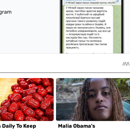
egram