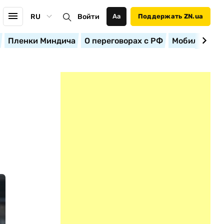
RU
Войти
Аа
Поддержать ZN.ua
Пленки Миндича
О переговорах с РФ
Мобилизация