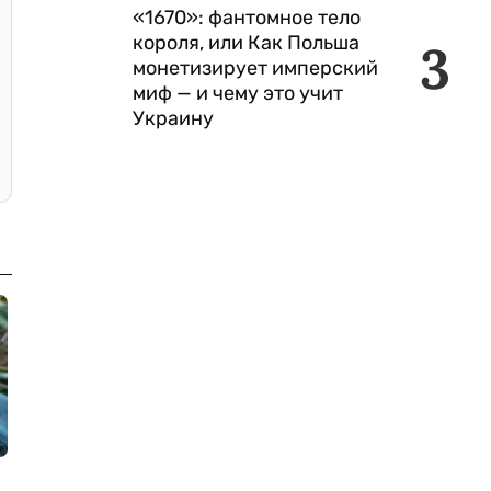
«1670»: фантомное тело
короля, или Как Польша
3
монетизирует имперский
миф — и чему это учит
Украину