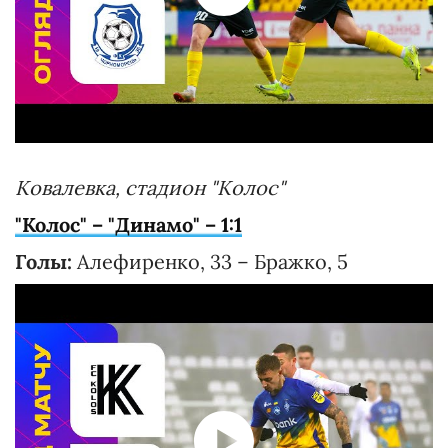
Ковалевка, стадион "Колос"
"Колос" – "Динамо" – 1:1
Голы:
Алефиренко, 33 – Бражко, 5