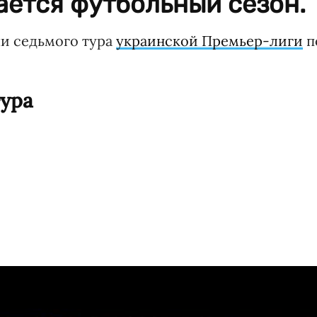
ается футбольный сезон.
чи седьмого тура
украинской Премьер-лиги
п
тура