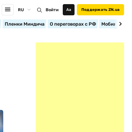
RU
Войти
Аа
Поддержать ZN.ua
Пленки Миндича
О переговорах с РФ
Мобилизация