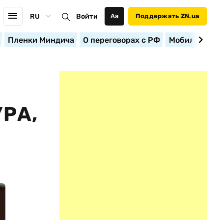
RU
Войти
Аа
Поддержать ZN.ua
Пленки Миндича
О переговорах с РФ
Мобилизация
РА,