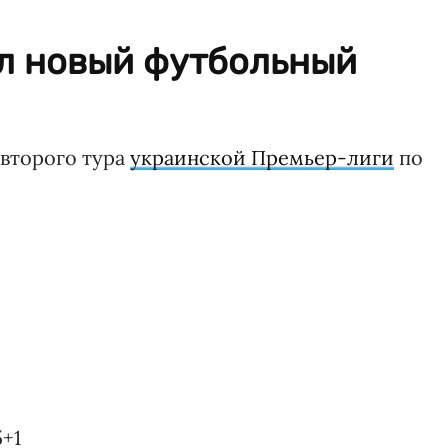
ал новый футбольный
и второго тура
украинской Премьер-лиги
по
+1