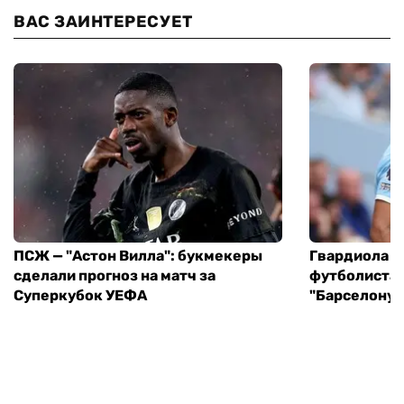
ВАС ЗАИНТЕРЕСУЕТ
ПСЖ — "Астон Вилла": букмекеры
Гвардиола у
сделали прогноз на матч за
футболиста 
Суперкубок УЕФА
"Барселону"