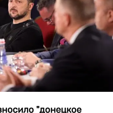
 вносило "донецкое