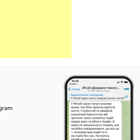
egram