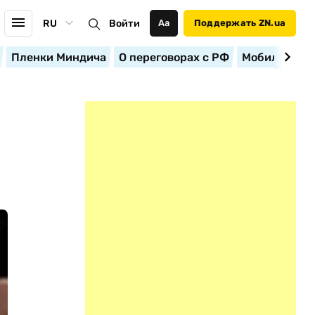
RU
Войти
Аа
Поддержать ZN.ua
Пленки Миндича
О переговорах с РФ
Мобилизация