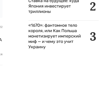
Ставка на будущее: куда
2
Япония инвестирует
триллионы
«1670»: фантомное тело
22
короля, или Как Польша
3
монетизирует имперский
А
миф — и чему это учит
Украину
ся