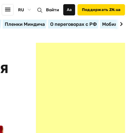
RU
Войти
Аа
Поддержать ZN.ua
Пленки Миндича
О переговорах с РФ
Мобилизация
ИЯ