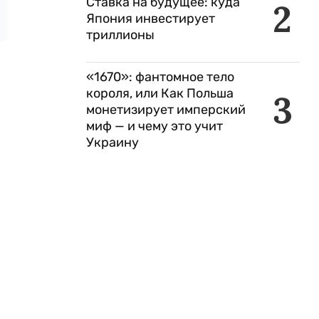
Ставка на будущее: куда
2
Япония инвестирует
триллионы
«1670»: фантомное тело
короля, или Как Польша
3
монетизирует имперский
миф — и чему это учит
Украину