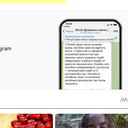
egram