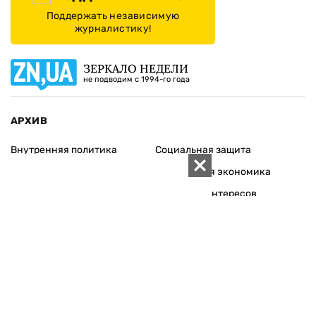
Поддержать независимую
журналистику!
ЗЕРКАЛО НЕДЕЛИ
не подводим с 1994-го года
АРХИВ
Внутренняя политика
Социальная защита
Международная политика
Зарубежная экономика
Макроуровень
Конфликт интересов
Энергорынок
Экономическая
безопасность
Приватизация
Персоналии
Экономика регионов
Социум
Наука
История
Технологии
Круг семьи